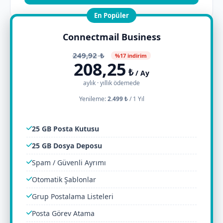
En Popüler
Connectmail Business
249,92
₺
%17 indirim
208,25
₺
/ Ay
aylık · yıllık ödemede
Yenileme:
2.499 ₺
/
1 Yıl
25 GB Posta Kutusu
25 GB Dosya Deposu
Spam / Güvenli Ayrımı
Otomatik Şablonlar
Grup Postalama Listeleri
Posta Görev Atama