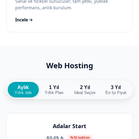
Sanal ve fiziksel sunucular; tam yetki, yüksek
performans, anlık kurulum.
İncele
Web Hosting
Aylık
1 Yıl
2 Yıl
3 Yıl
Yıllık öde
Yıllık Plan
İdeal Seçim
En İyi Fiyat
Adalar Start
83,25
₺
%10 indirim