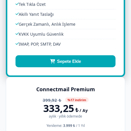
Tek Tıkla Özet
Akıllı Yanıt Taslağı
Gerçek Zamanlı, Anlık İşleme
KVKK Uyumlu Güvenlik
IMAP, POP, SMTP, DAV
Sepete Ekle
Connectmail Premium
399,92
₺
%17 indirim
333,25
₺
/ Ay
aylık · yıllık ödemede
Yenileme:
3.999 ₺
/
1 Yıl