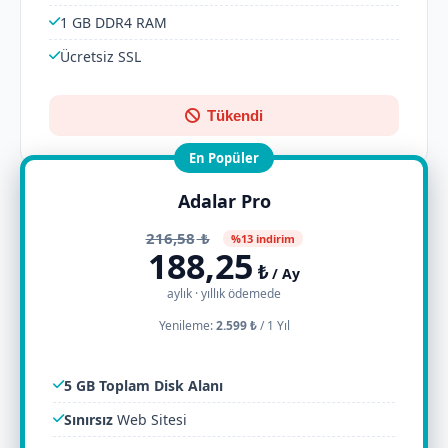
1 GB DDR4 RAM
Ücretsiz SSL
Tükendi
En Popüler
Adalar Pro
216,58
₺
%13 indirim
188,25
₺
/ Ay
aylık · yıllık ödemede
Yenileme:
2.599 ₺
/
1 Yıl
5 GB Toplam Disk Alanı
Sınırsız
Web Sitesi