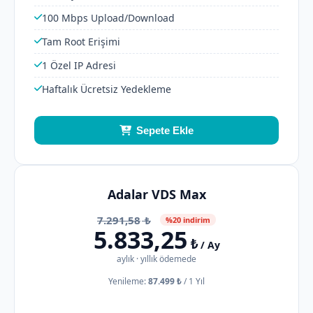
100 Mbps Upload/Download
Tam Root Erişimi
1 Özel IP Adresi
Haftalık Ücretsiz Yedekleme
Sepete Ekle
Adalar VDS Max
7.291,58
₺
%20 indirim
5.833,25
₺
/ Ay
aylık · yıllık ödemede
Yenileme:
87.499 ₺
/
1 Yıl