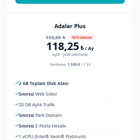
Adalar Plus
133,25
₺
%11 indirim
118,25
₺
/ Ay
aylık · yıllık ödemede
Yenileme:
1.599 ₺
/
1 Yıl
2 GB Toplam Disk Alanı
Sınırsız
Web Sitesi
20 GB Aylık Trafik
Sınırsız
Park Domain
Sınırsız
E-Posta Hesabı
1 vCPU (Intel® Xeon® Platinum)