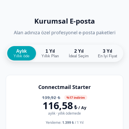
Kurumsal E-posta
Alan adınıza özel profesyonel e-posta paketleri
Aylık
1 Yıl
2 Yıl
3 Yıl
Yıllık öde
Yıllık Plan
İdeal Seçim
En İyi Fiyat
Connectmail Starter
139,92
₺
%17 indirim
116,58
₺
/ Ay
aylık · yıllık ödemede
Yenileme:
1.399 ₺
/
1 Yıl