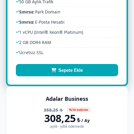
50 GB Aylık Trafik
Sınırsız
Park Domain
Sınırsız
E-Posta Hesabı
1 vCPU (Intel® Xeon® Platinum)
2 GB DDR4 RAM
Ücretsiz SSL
Sepete Ekle
Adalar Business
358,25
₺
%14 indirim
308,25
₺
/ Ay
aylık · yıllık ödemede