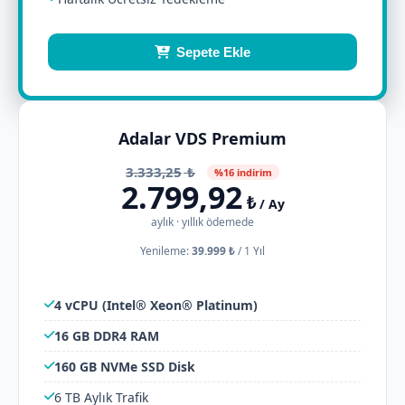
Sepete Ekle
Adalar VDS Premium
3.333,25
₺
%16 indirim
2.799,92
₺
/ Ay
aylık · yıllık ödemede
Yenileme:
39.999 ₺
/
1 Yıl
4 vCPU (Intel® Xeon® Platinum)
16 GB DDR4 RAM
160 GB NVMe SSD Disk
6 TB Aylık Trafik