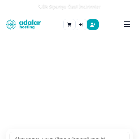
İlk Siparişe Özel İndirimler
%99.9 erişilebilirlik · Anında kurulum · 7/24 destek
İşinizi büyütün,
altyapıyı bize bırakın
Web hosting, alan adı, kurumsal e-posta
ve sunucu kiralama — hepsi tek panelde,
kurumsal güvenceyle.