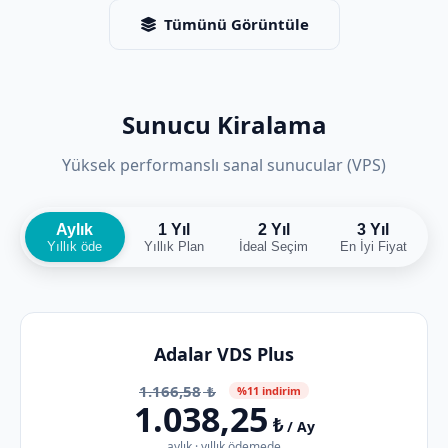
Tümünü Görüntüle
Sunucu Kiralama
Yüksek performanslı sanal sunucular (VPS)
Aylık
1 Yıl
2 Yıl
3 Yıl
Yıllık öde
Yıllık Plan
İdeal Seçim
En İyi Fiyat
Adalar VDS Plus
1.166,58
₺
%11 indirim
1.038,25
₺
/ Ay
aylık · yıllık ödemede