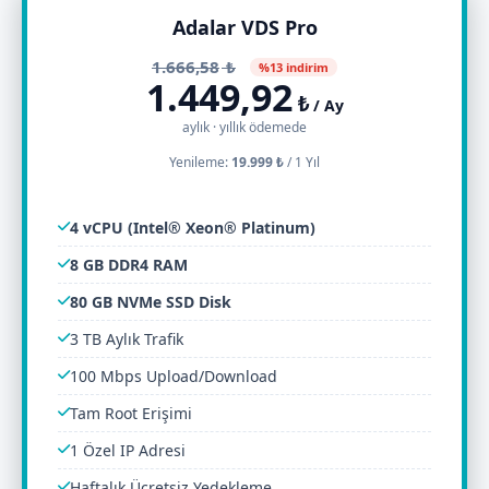
Adalar VDS Pro
1.666,58
₺
%13 indirim
1.449,92
₺
/ Ay
aylık · yıllık ödemede
Yenileme:
19.999 ₺
/
1 Yıl
4 vCPU (Intel® Xeon® Platinum)
8 GB DDR4 RAM
80 GB NVMe SSD Disk
3 TB Aylık Trafik
100 Mbps Upload/Download
Tam Root Erişimi
1 Özel IP Adresi
Haftalık Ücretsiz Yedekleme