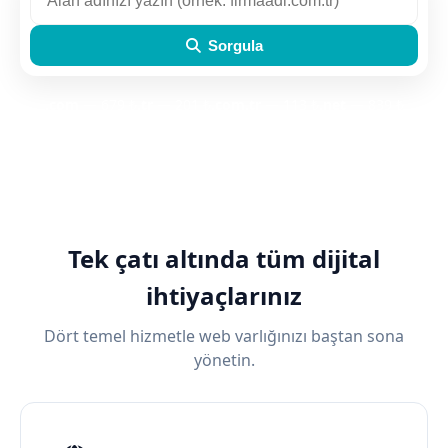
Sorgula
.
com
— 679 ₺
.
tr
— 201 ₺
.
com.tr
— 113 ₺
.
net
— 839 ₺
.
net.tr
— 113 ₺
.
org.tr
— 113 ₺
Tek çatı altında tüm dijital
ihtiyaçlarınız
Dört temel hizmetle web varlığınızı baştan sona
yönetin.