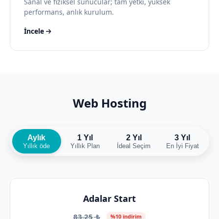
Sanal ve fiziksel sunucular; tam yetki, yüksek
performans, anlık kurulum.
İncele
Web Hosting
Aylık
1 Yıl
2 Yıl
3 Yıl
Yıllık öde
Yıllık Plan
İdeal Seçim
En İyi Fiyat
Adalar Start
83,25
₺
%10 indirim