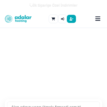
İlk Siparişe Özel İndirimler
%99.9 erişilebilirlik · Anında kurulum · 7/24 destek
İşinizi büyütün,
altyapıyı bize bırakın
Web hosting, alan adı, kurumsal e-posta
ve sunucu kiralama — hepsi tek panelde,
kurumsal güvenceyle.