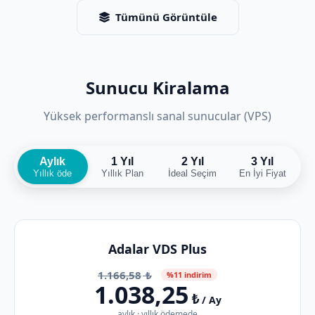
Tümünü Görüntüle
Sunucu Kiralama
Yüksek performanslı sanal sunucular (VPS)
Aylık
1 Yıl
2 Yıl
3 Yıl
Yıllık öde
Yıllık Plan
İdeal Seçim
En İyi Fiyat
Adalar VDS Plus
1.166,58
₺
%11 indirim
1.038,25
₺
/ Ay
aylık · yıllık ödemede