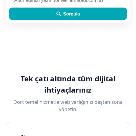
Sorgula
.
com
— 679 ₺
.
tr
— 201 ₺
.
com.tr
— 113 ₺
.
net
— 839 ₺
.
net.tr
— 113 ₺
.
org.tr
— 113 ₺
Tek çatı altında tüm dijital
ihtiyaçlarınız
Dört temel hizmetle web varlığınızı baştan sona
yönetin.