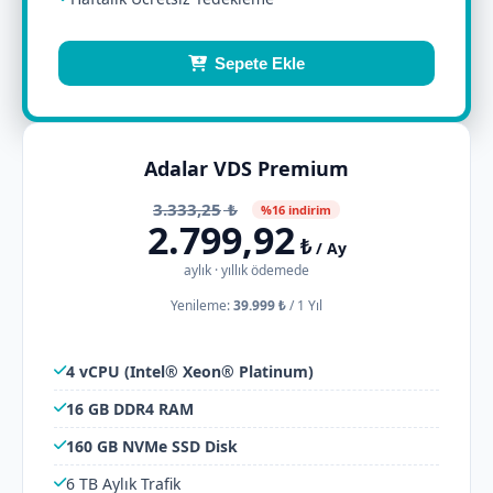
Sepete Ekle
Adalar VDS Premium
3.333,25
₺
%16 indirim
2.799,92
₺
/ Ay
aylık · yıllık ödemede
Yenileme:
39.999 ₺
/
1 Yıl
4 vCPU (Intel® Xeon® Platinum)
16 GB DDR4 RAM
160 GB NVMe SSD Disk
6 TB Aylık Trafik