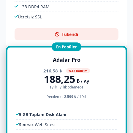
1 GB DDR4 RAM
Ücretsiz SSL
Tükendi
En Popüler
Adalar Pro
216,58
₺
%13 indirim
188,25
₺
/ Ay
aylık · yıllık ödemede
Yenileme:
2.599 ₺
/
1 Yıl
5 GB Toplam Disk Alanı
Sınırsız
Web Sitesi