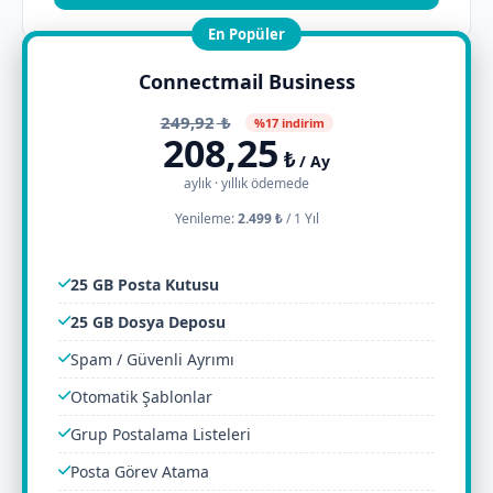
En Popüler
Connectmail Business
249,92
₺
%17 indirim
208,25
₺
/ Ay
aylık · yıllık ödemede
Yenileme:
2.499 ₺
/
1 Yıl
25 GB Posta Kutusu
25 GB Dosya Deposu
Spam / Güvenli Ayrımı
Otomatik Şablonlar
Grup Postalama Listeleri
Posta Görev Atama