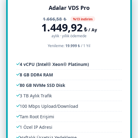
Adalar VDS Pro
1.666,58
₺
%13 indirim
1.449,92
₺
/ Ay
aylık · yıllık ödemede
Yenileme:
19.999 ₺
/
1 Yıl
4 vCPU (Intel® Xeon® Platinum)
8 GB DDR4 RAM
80 GB NVMe SSD Disk
3 TB Aylık Trafik
100 Mbps Upload/Download
Tam Root Erişimi
1 Özel IP Adresi
Haftalık Ücretsiz Yedekleme