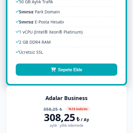
50 GB Aylık Trafik
Sınırsız
Park Domain
Sınırsız
E-Posta Hesabı
1 vCPU (Intel® Xeon® Platinum)
2 GB DDR4 RAM
Ücretsiz SSL
Sepete Ekle
Adalar Business
358,25
₺
%14 indirim
308,25
₺
/ Ay
aylık · yıllık ödemede