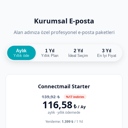
Kurumsal E-posta
Alan adınıza özel profesyonel e-posta paketleri
Aylık
1 Yıl
2 Yıl
3 Yıl
Yıllık öde
Yıllık Plan
İdeal Seçim
En İyi Fiyat
Connectmail Starter
139,92
₺
%17 indirim
116,58
₺
/ Ay
aylık · yıllık ödemede
Yenileme:
1.399 ₺
/
1 Yıl