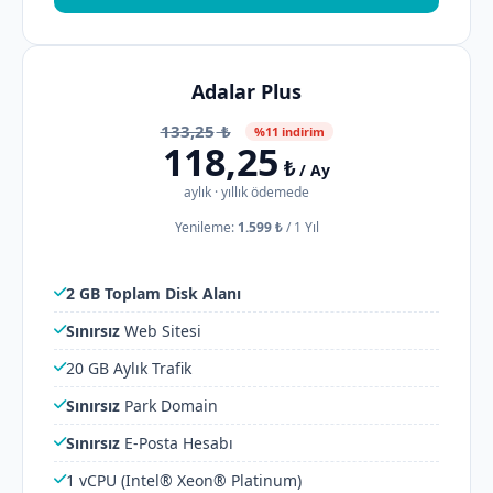
Adalar Plus
133,25
₺
%11 indirim
118,25
₺
/ Ay
aylık · yıllık ödemede
Yenileme:
1.599 ₺
/
1 Yıl
2 GB Toplam Disk Alanı
Sınırsız
Web Sitesi
20 GB Aylık Trafik
Sınırsız
Park Domain
Sınırsız
E-Posta Hesabı
1 vCPU (Intel® Xeon® Platinum)