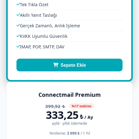
Tek Tıkla Özet
Akıllı Yanıt Taslağı
Gerçek Zamanlı, Anlık İşleme
KVKK Uyumlu Güvenlik
IMAP, POP, SMTP, DAV
Sepete Ekle
Connectmail Premium
399,92
₺
%17 indirim
333,25
₺
/ Ay
aylık · yıllık ödemede
Yenileme:
3.999 ₺
/
1 Yıl