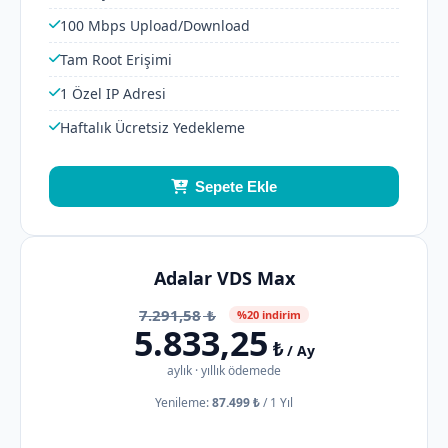
100 Mbps Upload/Download
Tam Root Erişimi
1 Özel IP Adresi
Haftalık Ücretsiz Yedekleme
Sepete Ekle
Adalar VDS Max
7.291,58
₺
%20 indirim
5.833,25
₺
/ Ay
aylık · yıllık ödemede
Yenileme:
87.499 ₺
/
1 Yıl